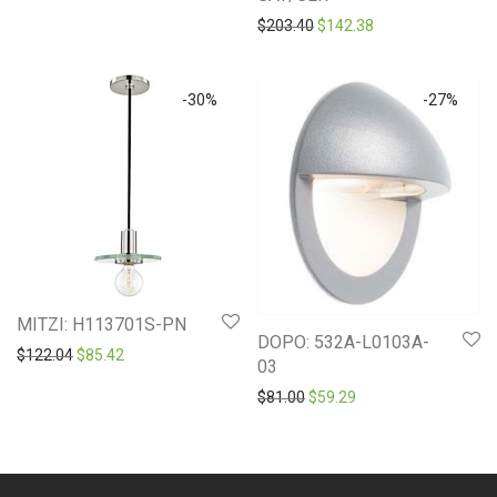
Original price was: $203.4
Current price is: 
$
203.40
$
142.38
-
30
%
-
27
%
MITZI: H113701S-PN
DOPO: 532A-L0103A-
Original price was: $122.04.
Current price is: $85.42.
$
122.04
$
85.42
03
Original price was: $81.00.
Current price is: $59
$
81.00
$
59.29