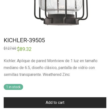
KICHLER-39505
Original
$
89.32
Current
$
127.60
price
price
was:
is:
$127.60.
$89.32.
Kichler. Aplique de pared Montview de 1 luz en tamaño
mediano de 6.5, diseño clásico, pantalla de vidrio con
semillas transparente. Weathered Zinc
1 in stock
Add to cart