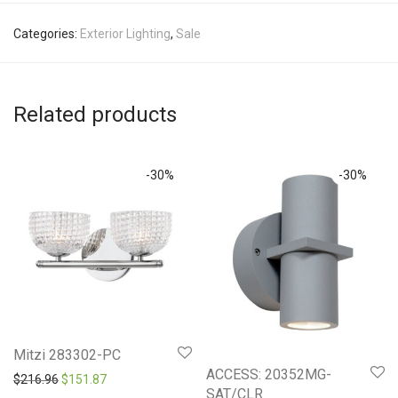
Categories:
Exterior Lighting
,
Sale
Related products
-
30
%
-
30
%
Mitzi 283302-PC
ACCESS: 20352MG-
Original price was: $216.96.
Current price is: $151.87.
$
216.96
$
151.87
SAT/CLR