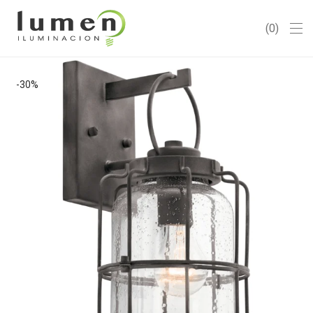
0
-
30
%