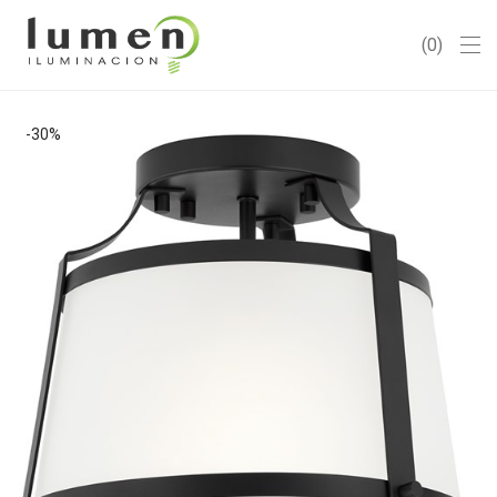
0
-
30
%