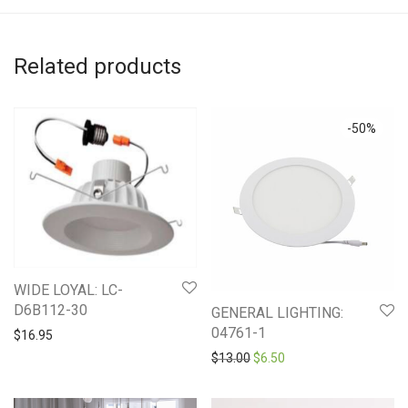
Related products
-
50
%
WIDE LOYAL: LC-
D6B112-30
GENERAL LIGHTING:
04761-1
$
16.95
Original price was: $13.00.
Current price is: $6.50
$
13.00
$
6.50