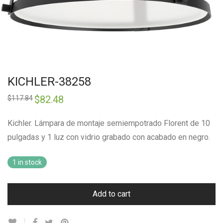
KICHLER-38258
Original
$
82.48
Current
$
117.84
price
price
was:
is:
$117.84.
$82.48.
Kichler. Lámpara de montaje semiempotrado Florent de 10
pulgadas y 1 luz con vidrio grabado con acabado en negro.
1 in stock
Add to cart