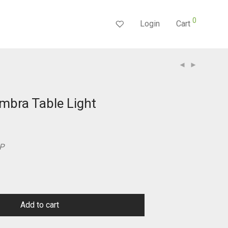
0
Login
Cart
bra Table Light
P
Add to cart