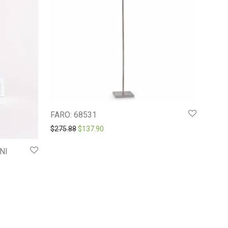
FARO: 68531
Original price was: $275.88.
Current price is: $137.90.
$
275.88
$
137.90
NI