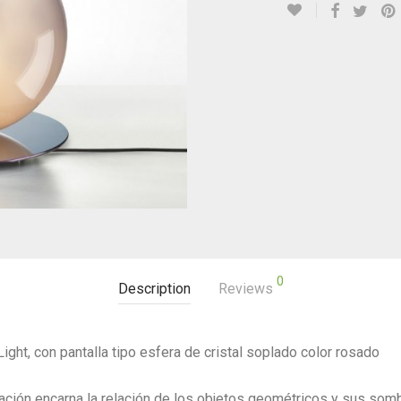
0
Description
Reviews
t, con pantalla tipo esfera de cristal soplado color rosado
ación encarna la relación de los objetos geométricos y sus somb