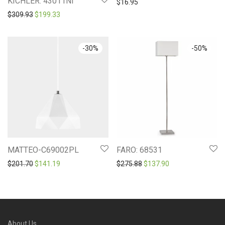
KICHLER: 43011NI
$
16.95
Original price was: $309.93.
Current price is: $199.33.
$
309.93
$
199.33
-
30
%
-
50
%
MATTEO-C69002PL
FARO: 68531
Original price was: $201.70.
Current price is: $141.19.
Original price was: $275.8
Current price is: 
$
201.70
$
141.19
$
275.88
$
137.90
About Us