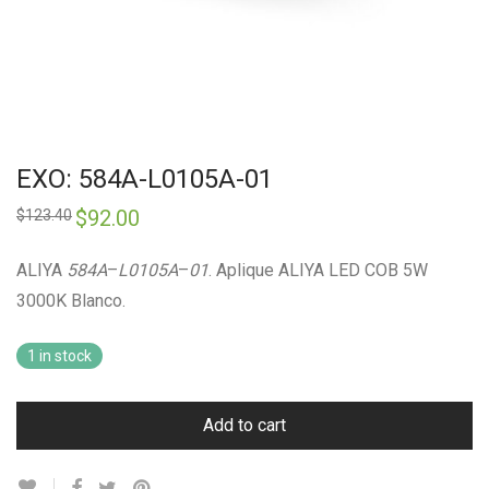
EXO: 584A-L0105A-01
Original
$
92.00
Current
$
123.40
price
price
was:
is:
$123.40.
$92.00.
ALIYA
584A
–
L0105A
–
01
. Aplique ALIYA LED COB 5W
3000K Blanco.
1 in stock
Add to cart