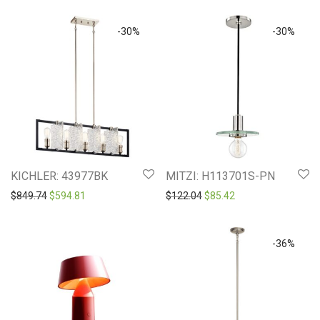
-
30
%
-
30
%
KICHLER: 43977BK
MITZI: H113701S-PN
Original price was: $849.74.
Current price is: $594.81.
Original price was: $122.0
Current price is: $8
$
849.74
$
594.81
$
122.04
$
85.42
-
36
%