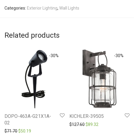
Categories:
Exterior Lighting
,
Wall Lights
Related products
-
30
%
-
30
%
DOPO-463A-G21X1A-
KICHLER-39505
02
Original price was: $127.6
Current price is: $8
$
127.60
$
89.32
Original price was: $71.70.
Current price is: $50.19.
$
71.70
$
50.19