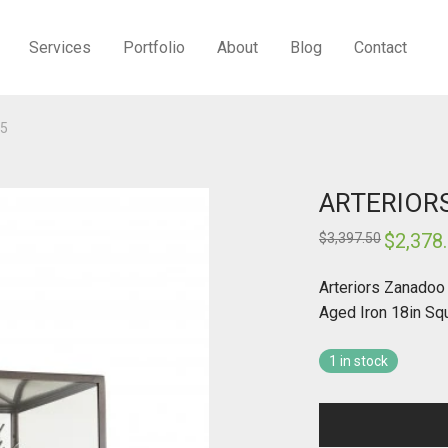
Services
Portfolio
About
Blog
Contact
25
ARTERIORS
Original
$
2,378
$
3,397.50
price
was:
$3,397.50.
Arteriors Zanadoo
Aged Iron 18in Sq
1 in stock