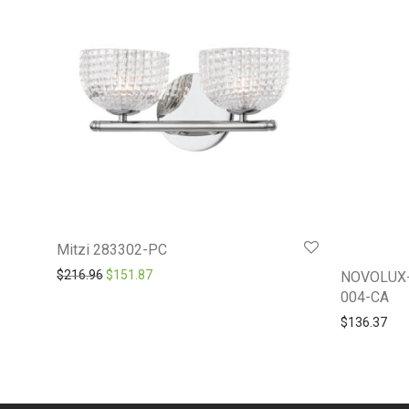
Mitzi 283302-PC
Original price was: $216.96.
Current price is: $151.87.
$
216.96
$
151.87
NOVOLUX-
004-CA
$
136.37