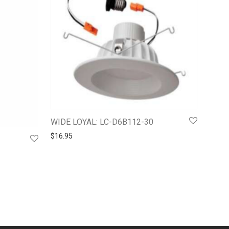
WIDE LOYAL: LC-D6B112-30
$
16.95
8.
$137.90.