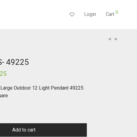
0
Login
Cart
- 49225
.25
Current
price
is:
$2,378.25.
 Large Outdoor 12 Light Pendant 49225
uare
Add to cart