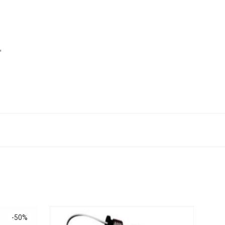
″
-
50
%