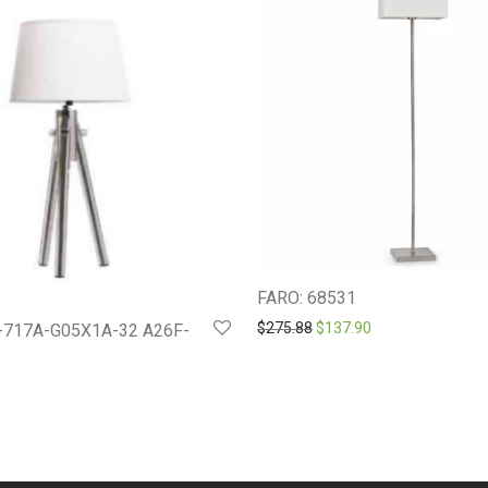
FARO: 68531
Original price was: $275.8
Current price is: 
$
275.88
$
137.90
717A-G05X1A-32 A26F-