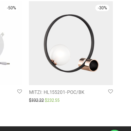
-
50
%
-
30
%
MITZI: HL155201-POC/BK
0.
Original price was: $332.22.
Current price is: $232.55.
$
332.22
$
232.55