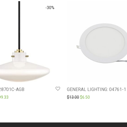
-
30
%
128701C-AGB
GENERAL LIGHTING: 04761-1
ginal price was: $284.76.
Current price is: $199.33.
Original price was: $13.00.
Current price is: $6.5
99.33
$
13.00
$
6.50