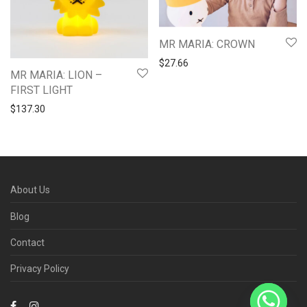
MR MARIA: CROWN
$
27.66
MR MARIA: LION –
FIRST LIGHT
$
137.30
About Us
Blog
Contact
Privacy Policy