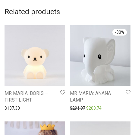
Related products
-
30
%
MR MARIA: BORIS –
MR MARIA: ANANA
FIRST LIGHT
LAMP
Original price was: $291.0
Current price is: 
$
137.30
$
291.07
$
203.74