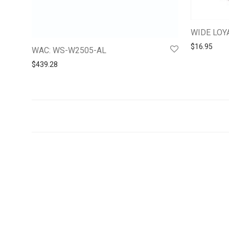
WIDE LOY
$
16.95
WAC: WS-W2505-AL
$
439.28