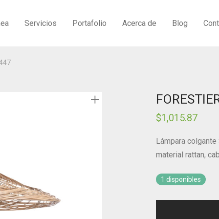
nea
Servicios
Portafolio
Acerca de
Blog
Cont
447
FORESTIER
$
1,015.87
Lámpara colgante S
material rattan, cab
1 disponibles