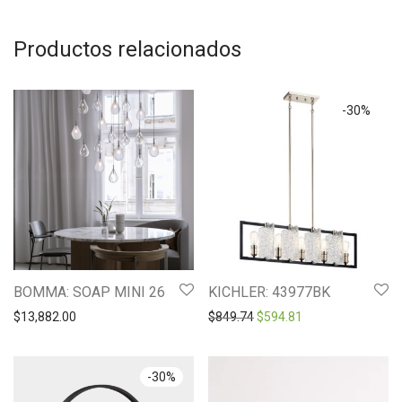
Productos relacionados
-
30
%
BOMMA: SOAP MINI 26
KICHLER: 43977BK
Original price was: $849.7
Current price is: 
$
13,882.00
$
849.74
$
594.81
-
30
%