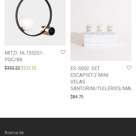
MITZI: HL155201-
POC/BK
Original price was: $332.22.
Current price is: $232.55.
ES-S002: SET
$
332.22
$
232.55
ESCAPIST-3 MINI
VELAS
SANTORINI/TUILERIES/MAUI
$
84.75
Acerca de