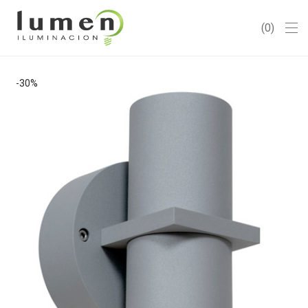
0
-
30
%