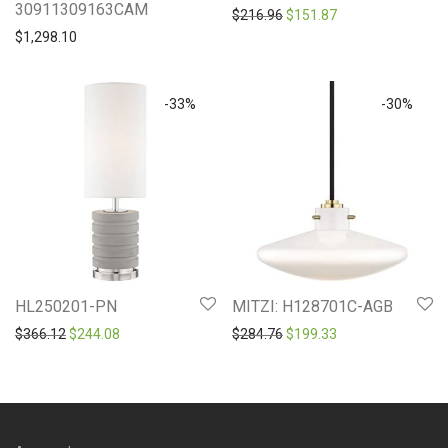
30911309163CAM
Original price was: $216.9
Current price is: 
$
216.96
$
151.87
$
1,298.10
-
33
%
-
30
%
HL250201-PN
MITZI: H128701C-AGB
Original price was: $366.12.
Current price is: $244.08.
Original price was: $284.7
Current price is: 
$
366.12
$
244.08
$
284.76
$
199.33