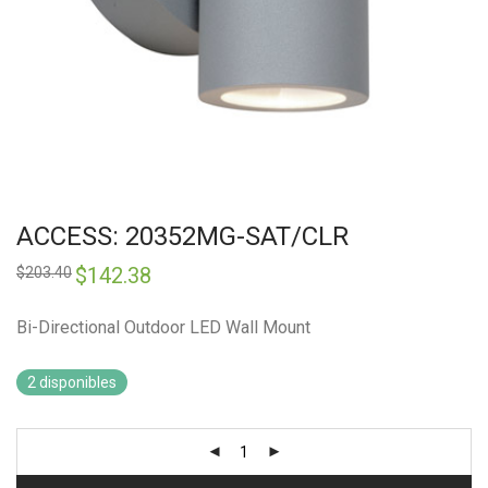
ACCESS: 20352MG-SAT/CLR
Original
$
142.38
Current
$
203.40
price
price
was:
is:
$203.40.
$142.38.
Bi-Directional Outdoor LED Wall Mount
2 disponibles