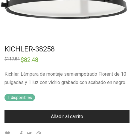
KICHLER-38258
Original
$
82.48
Current
$
117.84
price
price
was:
is:
$117.84.
$82.48.
Kichler. Lámpara de montaje semiempotrado Florent de 10
pulgadas y 1 luz con vidrio grabado con acabado en negro.
1 disponibles
Añadir al carrito