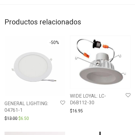
Productos relacionados
-
50
%
WIDE LOYAL: LC-
D6B112-30
GENERAL LIGHTING:
04761-1
$
16.95
Original price was: $13.00.
Current price is: $6.50.
$
13.00
$
6.50