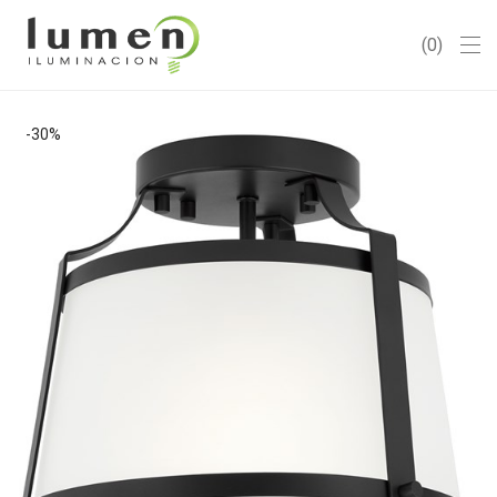
0
-
30
%