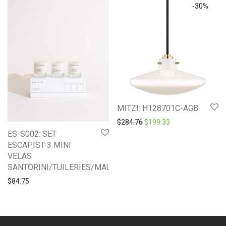
-
30
%
MITZI: H128701C-AGB
Original price was: $284.7
Current price is: 
$
284.76
$
199.33
ES-S002: SET
ESCAPIST-3 MINI
VELAS
SANTORINI/TUILERIES/MAUI
$
84.75